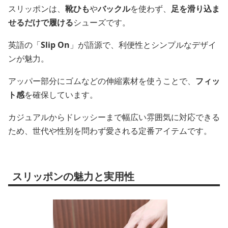
スリッポンは、
靴ひも
や
バックル
を使わず、
足を滑り込ま
せるだけで履ける
シューズです。
英語の「
Slip On
」が語源で、利便性とシンプルなデザイ
ンが魅力。
アッパー部分にゴムなどの伸縮素材を使うことで、
フィッ
ト感
を確保しています。
カジュアルからドレッシーまで幅広い雰囲気に対応できる
ため、世代や性別を問わず愛される定番アイテムです。
スリッポンの魅力と実用性