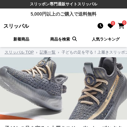
スリッポン
専門通販サイト
スリッパル
5,000
円以上のご購入で送料無料
0
0
スリッパル
新着商品
商品を検索
人気ランキング
スリッパル TOP
›
記事一覧
›
子どもの足を守る！上履きスリッポ