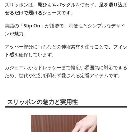
スリッポンは、
靴ひも
や
バックル
を使わず、
足を滑り込ま
せるだけで履ける
シューズです。
英語の「
Slip On
」が語源で、利便性とシンプルなデザイ
ンが魅力。
アッパー部分にゴムなどの伸縮素材を使うことで、
フィッ
ト感
を確保しています。
カジュアルからドレッシーまで幅広い雰囲気に対応できる
ため、世代や性別を問わず愛される定番アイテムです。
スリッポンの魅力と実用性