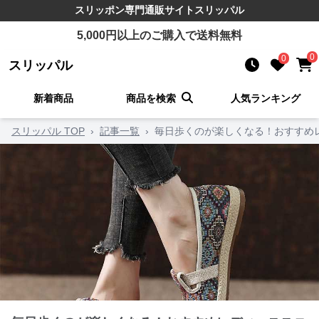
スリッポン
専門通販サイト
スリッパル
5,000
円以上のご購入で送料無料
0
0
スリッパル
新着商品
商品を検索
人気ランキング
スリッパル TOP
›
記事一覧
›
毎日歩くのが楽しくなる！おすすめ