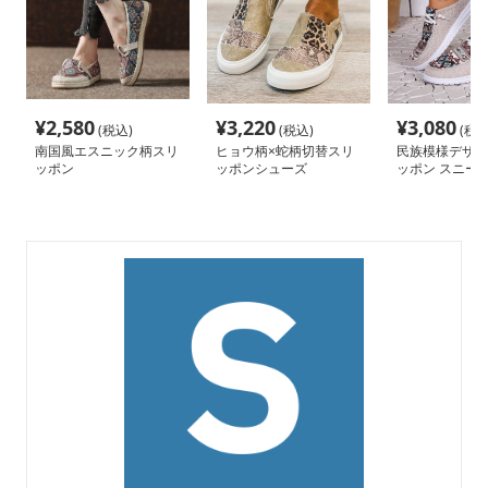
¥
2,580
¥
3,220
¥
3,080
(税込)
(税込)
(税込
南国風エスニック柄スリ
ヒョウ柄×蛇柄切替スリ
民族模様デザイ
ッポン
ッポンシューズ
ッポン スニー