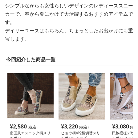
シンプルながらも女性らしいデザインのレディーススニー
カーで、春から夏にかけて大活躍するおすすめアイテムで
す。
デイリーユースはもちろん、ちょっとしたお出かけにも重
宝します。
今回紹介した商品一覧
¥
2,580
¥
3,220
¥
3,080
(税込)
(税込)
(税込
南国風エスニック柄スリ
ヒョウ柄×蛇柄切替スリ
民族模様デザイ
ッポン
ッポンシューズ
ッポン スニー