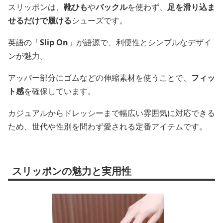
スリッポンは、
靴ひも
や
バックル
を使わず、
足を滑り込ま
せるだけで履ける
シューズです。
英語の「
Slip On
」が語源で、利便性とシンプルなデザイ
ンが魅力。
アッパー部分にゴムなどの伸縮素材を使うことで、
フィッ
ト感
を確保しています。
カジュアルからドレッシーまで幅広い雰囲気に対応できる
ため、世代や性別を問わず愛される定番アイテムです。
スリッポンの魅力と実用性