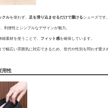
ックル
を使わず、
足を滑り込ませるだけで履ける
シューズです
で、利便性とシンプルなデザインが魅力。
伸縮素材を使うことで、
フィット感
を確保しています。
まで幅広い雰囲気に対応できるため、世代や性別を問わず愛さ
実用性