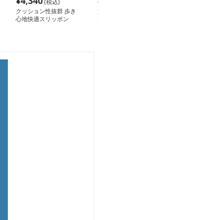
¥
4,340
¥
2,580
¥
14,760
(税込)
(税込)
(税
クッション性抜群 歩き
カジュアル快適スリッポ
スリッポン メン
心地快適スリッポン
ン
ットフォーム本
ポン