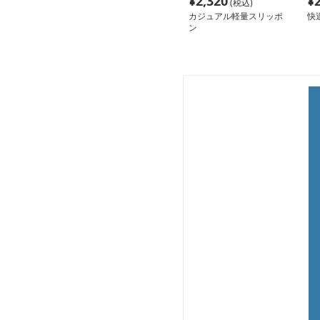
¥
2,320
¥
(税込)
カジュアル軽量スリッポ
快
ン