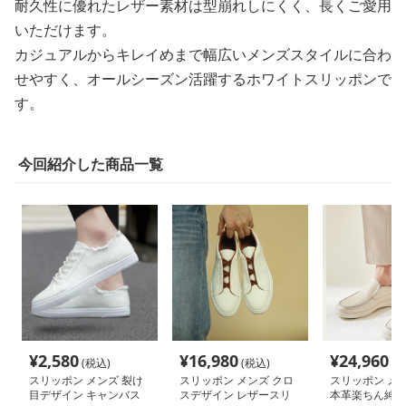
耐久性に優れたレザー素材は型崩れしにくく、長くご愛用
いただけます。
カジュアルからキレイめまで幅広いメンズスタイルに合わ
せやすく、オールシーズン活躍するホワイトスリッポンで
す。
今回紹介した商品一覧
¥
2,580
¥
16,980
¥
24,960
(税込)
(税込)
(税
スリッポン メンズ 裂け
スリッポン メンズ クロ
スリッポン メン
目デザイン キャンバス
スデザイン レザースリ
本革楽ちん紳士