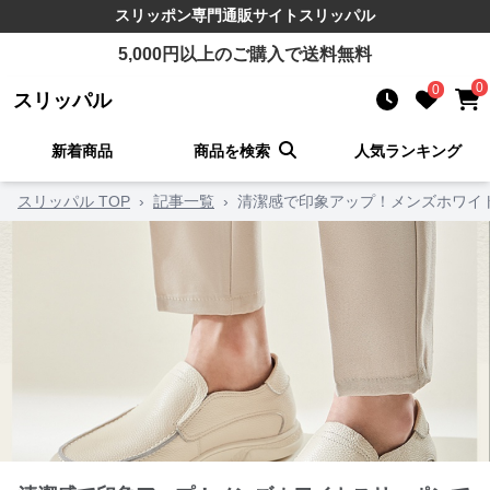
スリッポン
専門通販サイト
スリッパル
5,000
円以上のご購入で送料無料
0
0
スリッパル
新着商品
商品を検索
人気ランキング
スリッパル TOP
›
記事一覧
›
清潔感で印象アップ！メンズホワイ