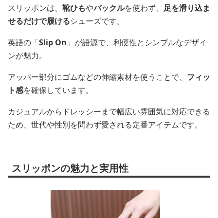
スリッポンは、
靴ひも
や
バックル
を使わず、
足を滑り込ま
せるだけで履ける
シューズです。
英語の「
Slip On
」が語源で、利便性とシンプルなデザイ
ンが魅力。
アッパー部分にゴムなどの伸縮素材を使うことで、
フィッ
ト感
を確保しています。
カジュアルからドレッシーまで幅広い雰囲気に対応できる
ため、世代や性別を問わず愛される定番アイテムです。
スリッポンの魅力と実用性