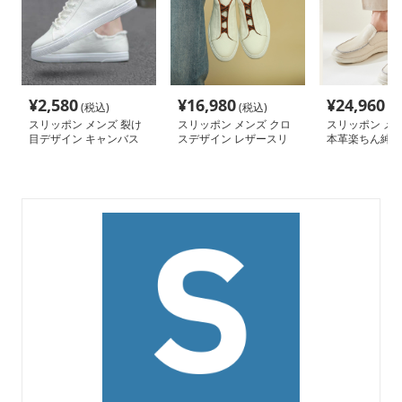
¥
2,580
¥
16,980
¥
24,960
(税込)
(税込)
(税
スリッポン メンズ 裂け
スリッポン メンズ クロ
スリッポン メン
目デザイン キャンバス
スデザイン レザースリ
本革楽ちん紳士
紐靴
ッポン
スリッポン