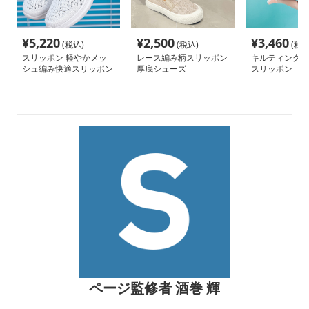
¥
5,220
¥
2,500
¥
3,460
(税込)
(税込)
(税込
スリッポン 軽やかメッ
レース編み柄スリッポン
キルティング 
シュ編み快適スリッポン
厚底シューズ
スリッポン
ページ監修者 酒巻 輝