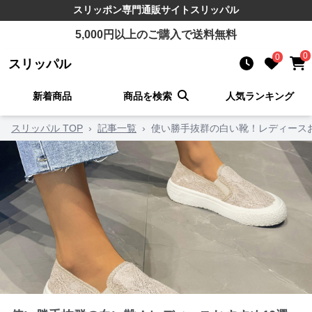
スリッポン
専門通販サイト
スリッパル
5,000
円以上のご購入で送料無料
0
0
スリッパル
新着商品
商品を検索
人気ランキング
スリッパル TOP
›
記事一覧
›
使い勝手抜群の白い靴！レディースお