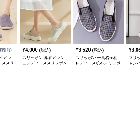
¥
4,000
¥
3,520
¥
3,8
(税込)
(税込)
割引前)
性メッ
スリッポン 厚底メッシ
スリッポン 千鳥格子柄
スリ
ーススリ
ュレディーススリッポン
レディース帆布スリッポ
ャン
軽量シューズ
ン
ィー