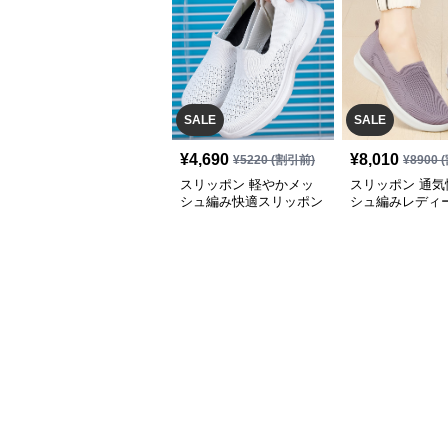
SALE
SALE
¥
4,690
¥
8,010
¥
5220
(割引前)
¥
8900
(
スリッポン 軽やかメッ
スリッポン 通気
シュ編み快適スリッポン
シュ編みレディ
ッポン