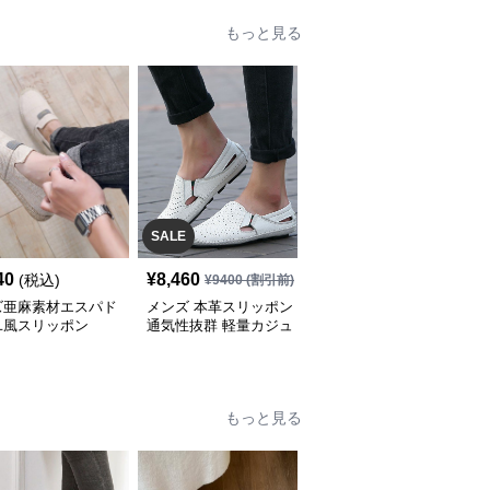
もっと見る
SALE
40
¥
8,460
¥
10,420
(税込)
(税込)
¥
9400
(割引前)
ズ亜麻素材エスパド
メンズ 本革スリッポン
メンズ通気性デッキシュ
ユ風スリッポン
通気性抜群 軽量カジュ
ーズ スリッポン春夏軽
アルシューズ
量靴
もっと見る