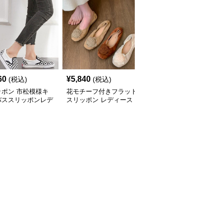
60
¥
5,840
¥
3,800
(税込)
(税込)
(税込)
ッポン 市松模様キ
花モチーフ付きフラット
スリッポン レディース
バススリッポンレデ
スリッポン レディース
ラウンドトゥ フラット
ス靴
パンプス ぺたんこ 歩き
やすい 上品