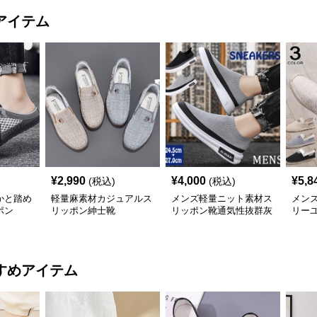
アイテム
¥
2,990
¥
4,000
¥
5,8
(税込)
(税込)
かと踏め
軽量麻素材カジュアルス
メンズ軽量ニット素材ス
メン
ポン
リッポン紳士靴
リッポン靴通気性抜群灰
リー
色黒色
すめアイテム