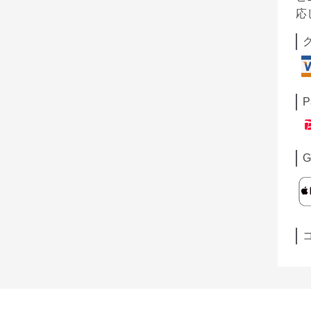
応
P
G