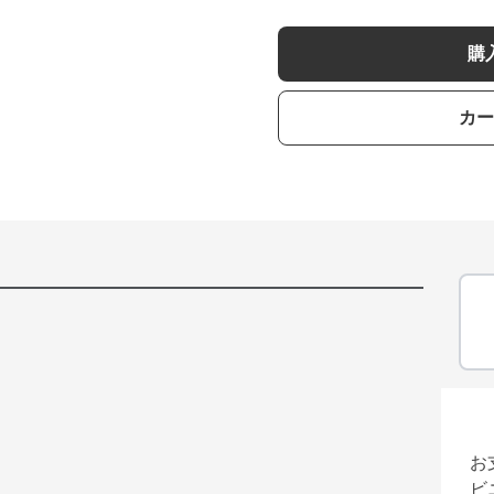
購
カー
お
ビ