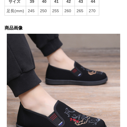
サイズ
39
40
41
42
43
44
足長(mm)
245
250
255
260
265
270
商品画像