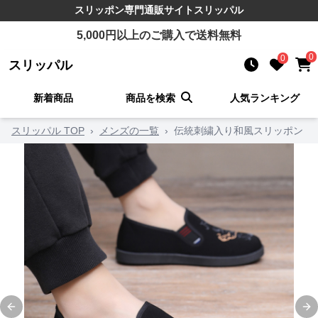
スリッポン
専門通販サイト
スリッパル
5,000
円以上のご購入で送料無料
0
0
スリッパル
新着商品
商品を検索
人気ランキング
スリッパル TOP
›
メンズの一覧
›
伝統刺繍入り和風スリッポン
Previous slide
Ne