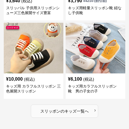
¥
3,640
¥
3,790
(税込)
¥
4210
(割引前)
スリッパル 子供用スリッポンシ
キッズ用軽量スリッポン靴 紐な
ューズ三色展開サイズ豊富
し子供靴
¥
10,000
¥
6,100
(税込)
(税込)
キッズ用 カラフルスリッポン 三
キッズ用カラフルスリッポン
色展開スリッポン
靴 男の子女の子
›
スリッポン
の
キッズ
一覧へ