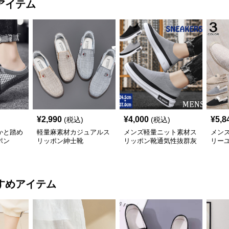
アイテム
¥
2,990
¥
4,000
¥
5,8
(税込)
(税込)
かと踏め
軽量麻素材カジュアルス
メンズ軽量ニット素材ス
メン
ポン
リッポン紳士靴
リッポン靴通気性抜群灰
リー
色黒色
すめアイテム