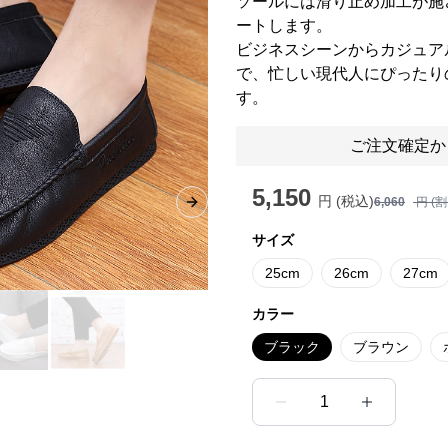
ソールには滑り止め加工が施
ートします。
ビジネスシーンからカジュア
で、忙しい現代人にぴったり
す。
ご注文確定か
5,150
円 (税込)
6,060
円 (
Next slide
サイズ
25cm
26cm
27cm
カラー
ブラック
ブラウン
1