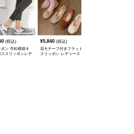
60
¥
5,840
¥
3,800
(税込)
(税込)
(税込)
ッポン 市松模様キ
花モチーフ付きフラット
スリッポン レディース
バススリッポンレデ
スリッポン レディース
ラウンドトゥ フラット
ス靴
パンプス ぺたんこ 歩き
やすい 上品