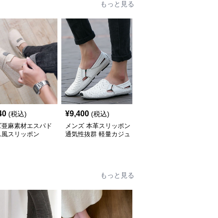
もっと見る
40
¥
9,400
¥
10,420
(税込)
(税込)
(税込)
ズ亜麻素材エスパド
メンズ 本革スリッポン
メンズ通気性デッキシュ
ユ風スリッポン
通気性抜群 軽量カジュ
ーズ スリッポン春夏軽
アルシューズ
量靴
もっと見る