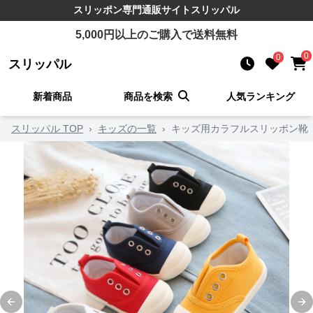
スリッポン
専門通販サイト
スリッパル
5,000
円以上のご購入で送料無料
0
0
スリッパル
新着商品
商品を検索
人気ランキング
スリッパル TOP
›
キッズの一覧
›
キッズ用カラフルスリッポン靴
Previous slide
Ne