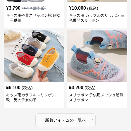
¥
3,790
¥
10,000
(税込)
¥
4210
(割引前)
キッズ用軽量スリッポン靴 紐な
キッズ用 カラフルスリッポン 三
し子供靴
色展開スリッポン
¥
6,100
¥
3,200
(税込)
(税込)
キッズ用カラフルスリッポン
スリッポン 子供用メッシュ通気
靴 男の子女の子
スリッポン
›
新着アイテムの一覧へ