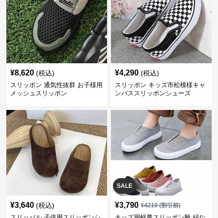
¥
8,620
¥
4,290
(税込)
(税込)
スリッポン 通気性抜群 お子様用
スリッポン キッズ市松模様キャ
メッシュスリッポン
ンバススリッポンシューズ
SALE
¥
3,640
¥
3,790
(税込)
¥
4210
(割引前)
スリッパル 子供用スリッポンシ
キッズ用軽量スリッポン靴 紐な