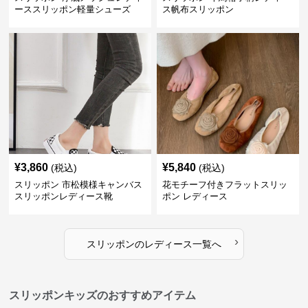
ーススリッポン軽量シューズ
ス帆布スリッポン
¥
3,860
¥
5,840
(税込)
(税込)
スリッポン 市松模様キャンバス
花モチーフ付きフラットスリッ
スリッポンレディース靴
ポン レディース
›
スリッポン
の
レディース
一覧へ
スリッポンキッズのおすすめアイテム