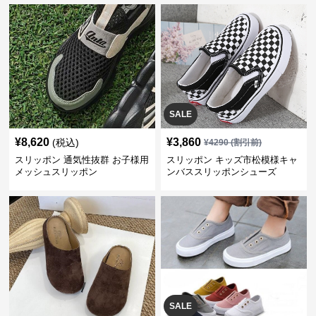
SALE
¥
8,620
¥
3,860
(税込)
¥
4290
(割引前)
スリッポン 通気性抜群 お子様用
スリッポン キッズ市松模様キャ
メッシュスリッポン
ンバススリッポンシューズ
SALE