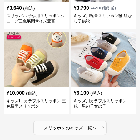
¥
3,640
¥
3,790
(税込)
¥
4210
(割引前)
スリッパル 子供用スリッポンシ
キッズ用軽量スリッポン靴 紐な
ューズ三色展開サイズ豊富
し子供靴
¥
10,000
¥
6,100
(税込)
(税込)
キッズ用 カラフルスリッポン 三
キッズ用カラフルスリッポン
色展開スリッポン
靴 男の子女の子
›
スリッポン
の
キッズ
一覧へ