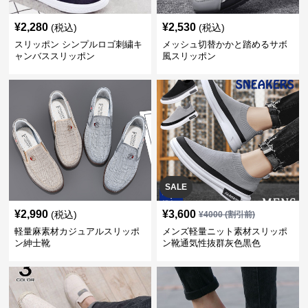
¥
2,280
¥
2,530
(税込)
(税込)
スリッポン シンプルロゴ刺繍キ
メッシュ切替かかと踏めるサボ
ャンバススリッポン
風スリッポン
SALE
¥
2,990
¥
3,600
(税込)
¥
4000
(割引前)
軽量麻素材カジュアルスリッポ
メンズ軽量ニット素材スリッポ
ン紳士靴
ン靴通気性抜群灰色黒色