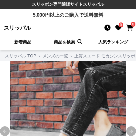
スリッポン
専門通販サイト
スリッパル
5,000
円以上のご購入で送料無料
0
0
スリッパル
新着商品
商品を検索
人気ランキング
スリッパル TOP
›
メンズの一覧
›
上質スエード モカシンスリッポ
Previous slide
Ne