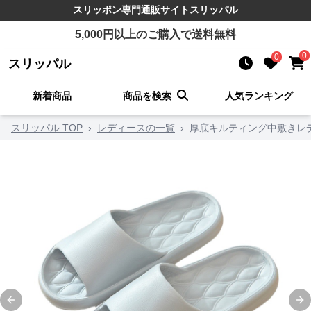
スリッポン
専門通販サイト
スリッパル
5,000
円以上のご購入で送料無料
0
0
スリッパル
新着商品
商品を検索
人気ランキング
スリッパル TOP
›
レディースの一覧
›
厚底キルティング中敷きレ
Previous slide
Ne