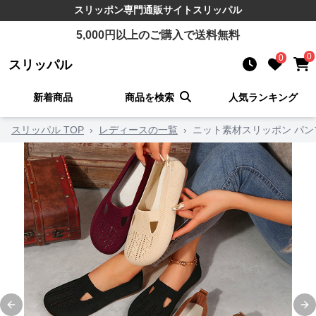
スリッポン
専門通販サイト
スリッパル
5,000
円以上のご購入で送料無料
0
0
スリッパル
新着商品
商品を検索
人気ランキング
スリッパル TOP
›
レディースの一覧
›
ニット素材スリッポン パン
Previous slide
Ne