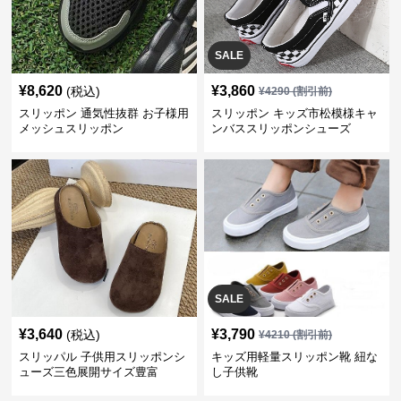
SALE
¥
8,620
¥
3,860
(税込)
¥
4290
(割引前)
スリッポン 通気性抜群 お子様用
スリッポン キッズ市松模様キャ
メッシュスリッポン
ンバススリッポンシューズ
SALE
¥
3,640
¥
3,790
(税込)
¥
4210
(割引前)
スリッパル 子供用スリッポンシ
キッズ用軽量スリッポン靴 紐な
ューズ三色展開サイズ豊富
し子供靴