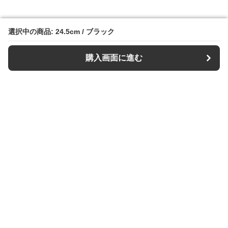
選択中の商品: 24.5cm / ブラック
選択中の商品: 24.5cm / ブラック
購入画面に進む
購入画面に進む
スリッパル
について
利用規約