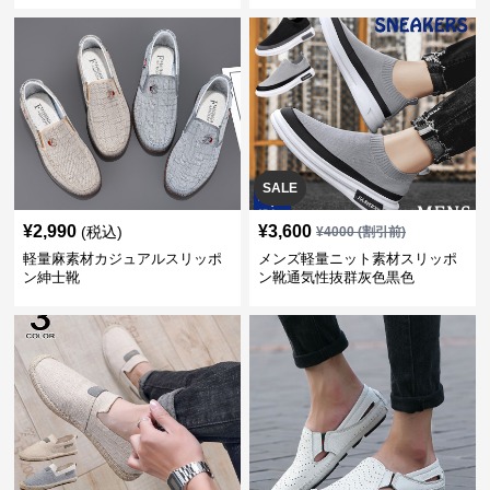
SALE
¥
2,990
¥
3,600
(税込)
¥
4000
(割引前)
軽量麻素材カジュアルスリッポ
メンズ軽量ニット素材スリッポ
ン紳士靴
ン靴通気性抜群灰色黒色