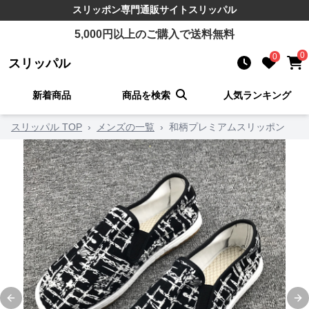
スリッポン
専門通販サイト
スリッパル
5,000
円以上のご購入で送料無料
0
0
スリッパル
新着商品
商品を検索
人気ランキング
スリッパル TOP
›
メンズの一覧
›
和柄プレミアムスリッポン
Previous slide
Ne