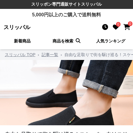
スリッポン
専門通販サイト
スリッパル
5,000
円以上のご購入で送料無料
0
0
スリッパル
新着商品
商品を検索
人気ランキング
スリッパル TOP
›
記事一覧
›
自由な足取りで街を駆け巡る！スケー