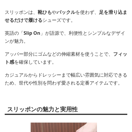
スリッポンは、
靴ひも
や
バックル
を使わず、
足を滑り込ま
せるだけで履ける
シューズです。
英語の「
Slip On
」が語源で、利便性とシンプルなデザイ
ンが魅力。
アッパー部分にゴムなどの伸縮素材を使うことで、
フィッ
ト感
を確保しています。
カジュアルからドレッシーまで幅広い雰囲気に対応できる
ため、世代や性別を問わず愛される定番アイテムです。
スリッポンの魅力と実用性