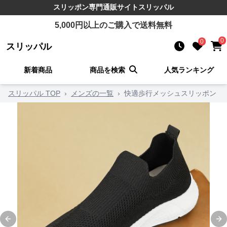
スリッポン
専門通販サイト
スリッパル
5,000
円以上のご購入で送料無料
0
0
スリッパル
新着商品
商品を検索
人気ランキング
スリッパル TOP
›
メンズの一覧
›
快適歩行メッシュスリッポン
Previous slide
Ne