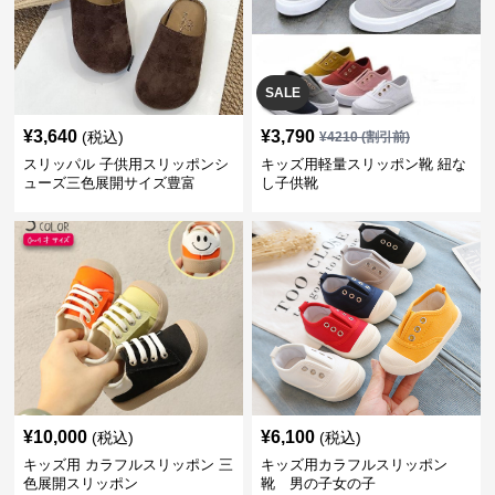
SALE
¥
3,640
¥
3,790
(税込)
¥
4210
(割引前)
スリッパル 子供用スリッポンシ
キッズ用軽量スリッポン靴 紐な
ューズ三色展開サイズ豊富
し子供靴
¥
10,000
¥
6,100
(税込)
(税込)
キッズ用 カラフルスリッポン 三
キッズ用カラフルスリッポン
色展開スリッポン
靴 男の子女の子