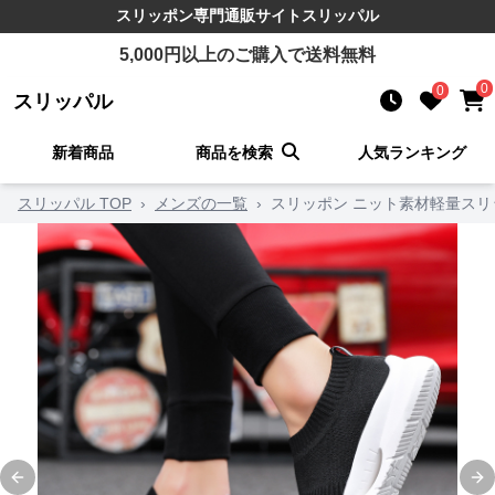
スリッポン
専門通販サイト
スリッパル
5,000
円以上のご購入で送料無料
0
0
スリッパル
新着商品
商品を検索
人気ランキング
スリッパル TOP
›
メンズの一覧
›
スリッポン ニット素材軽量ス
Previous slide
Ne