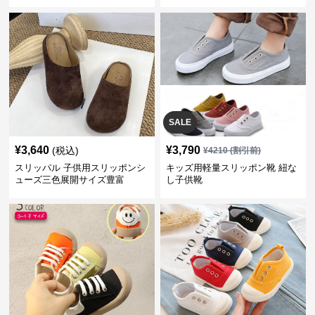
SALE
¥
3,640
¥
3,790
(税込)
¥
4210
(割引前)
スリッパル 子供用スリッポンシ
キッズ用軽量スリッポン靴 紐な
ューズ三色展開サイズ豊富
し子供靴