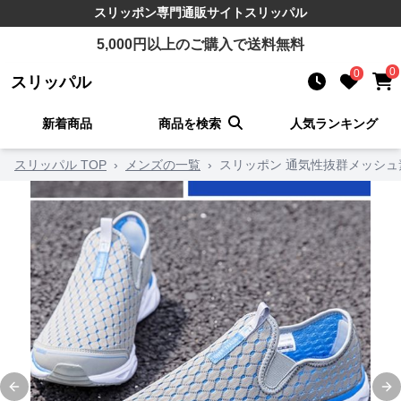
スリッポン
専門通販サイト
スリッパル
5,000
円以上のご購入で送料無料
0
0
スリッパル
新着商品
商品を検索
人気ランキング
スリッパル TOP
›
メンズの一覧
›
スリッポン 通気性抜群メッシ
Previous slide
Ne