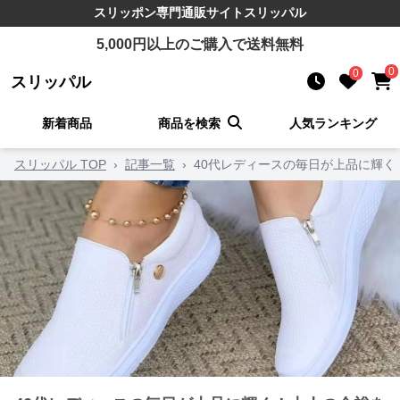
スリッポン
専門通販サイト
スリッパル
5,000
円以上のご購入で送料無料
0
0
スリッパル
新着商品
商品を検索
人気ランキング
スリッパル TOP
›
記事一覧
›
40代レディースの毎日が上品に輝く