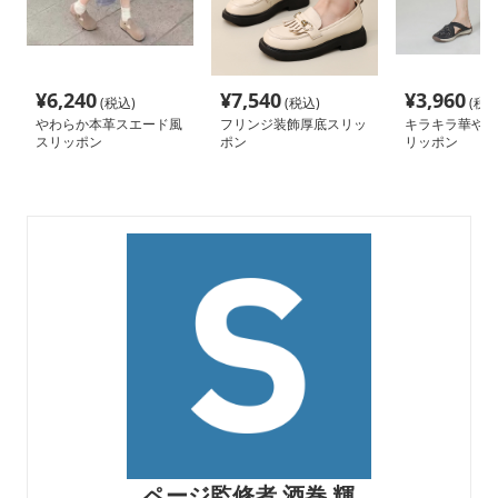
¥
6,240
¥
7,540
¥
3,960
(税込)
(税込)
(税込
やわらか本革スエード風
フリンジ装飾厚底スリッ
キラキラ華やぎ
スリッポン
ポン
リッポン
ページ監修者 酒巻 輝