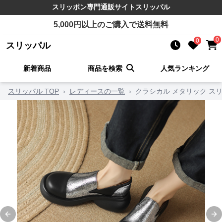
スリッポン
専門通販サイト
スリッパル
5,000
円以上のご購入で送料無料
0
0
スリッパル
新着商品
商品を検索
人気ランキング
スリッパル TOP
›
レディースの一覧
›
クラシカル メタリック ス
Previous slide
Ne