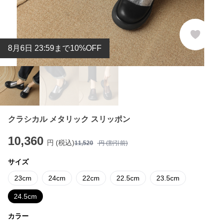
8
月
6
日 23:59まで10%OFF
クラシカル メタリック スリッポン
10,360
円 (税込)
11,520
円 (割引前)
サイズ
23cm
24cm
22cm
22.5cm
23.5cm
24.5cm
カラー