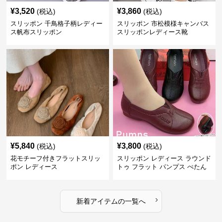
¥
3,520
¥
3,860
(税込)
(税込)
スリッポン 千鳥格子柄レディー
スリッポン 市松模様キャンバス
ス帆布スリッポン
スリッポンレディース靴
¥
5,840
¥
3,800
(税込)
(税込)
花モチーフ付きフラットスリッ
スリッポン レディース ラウンド
ポン レディース
トゥ フラット パンプス ぺたん
こ 歩きやすい 上品
›
新着アイテムの一覧へ