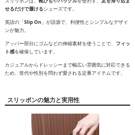
スリッポンは、
靴ひも
や
バックル
を使わず、
足を滑り込ま
せるだけで履ける
シューズです。
英語の「
Slip On
」が語源で、利便性とシンプルなデザイ
ンが魅力。
アッパー部分にゴムなどの伸縮素材を使うことで、
フィッ
ト感
を確保しています。
カジュアルからドレッシーまで幅広い雰囲気に対応できる
ため、世代や性別を問わず愛される定番アイテムです。
スリッポンの魅力と実用性