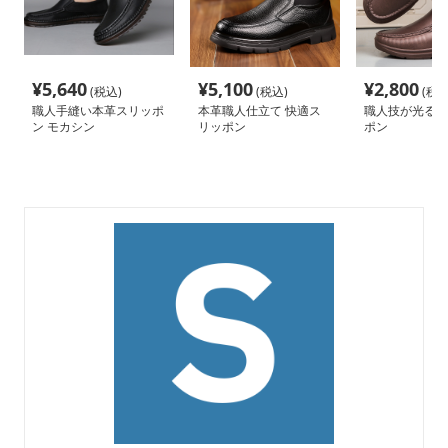
¥
5,640
¥
5,100
¥
2,800
(税込)
(税込)
(税込
職人手縫い本革スリッポ
本革職人仕立て 快適ス
職人技が光る本
ン モカシン
リッポン
ポン