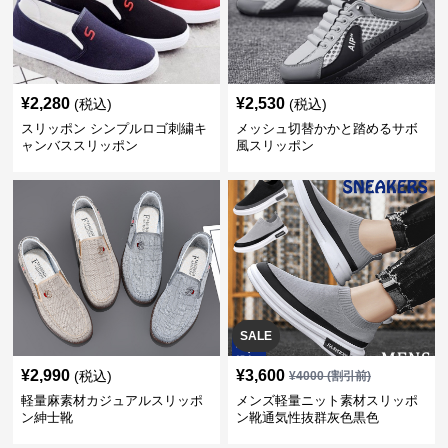
¥
2,280
¥
2,530
(税込)
(税込)
スリッポン シンプルロゴ刺繍キ
メッシュ切替かかと踏めるサボ
ャンバススリッポン
風スリッポン
SALE
¥
2,990
¥
3,600
(税込)
¥
4000
(割引前)
軽量麻素材カジュアルスリッポ
メンズ軽量ニット素材スリッポ
ン紳士靴
ン靴通気性抜群灰色黒色