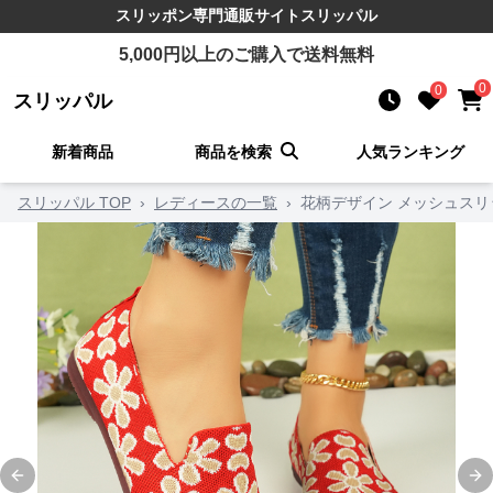
スリッポン
専門通販サイト
スリッパル
5,000
円以上のご購入で送料無料
0
0
スリッパル
新着商品
商品を検索
人気ランキング
スリッパル TOP
›
レディースの一覧
›
花柄デザイン メッシュスリ
Previous slide
Ne