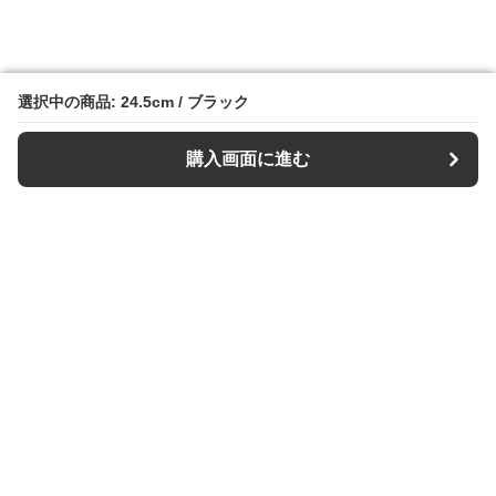
選択中の商品: 24.5cm / ブラック
選択中の商品: 24.5cm / ブラック
購入画面に進む
購入画面に進む
スリッパル
について