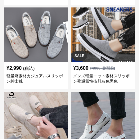
SALE
¥
2,990
¥
3,600
(税込)
¥
4000
(割引前)
軽量麻素材カジュアルスリッポ
メンズ軽量ニット素材スリッポ
ン紳士靴
ン靴通気性抜群灰色黒色