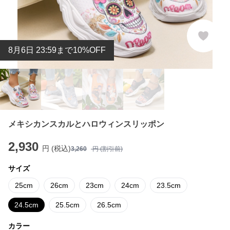
8
月
6
日 23:59まで10%OFF
メキシカンスカルとハロウィンスリッポン
2,930
円 (税込)
3,260
円 (割引前)
サイズ
25cm
26cm
23cm
24cm
23.5cm
24.5cm
25.5cm
26.5cm
カラー