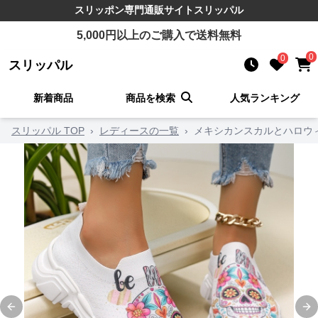
スリッポン
専門通販サイト
スリッパル
5,000
円以上のご購入で送料無料
0
0
スリッパル
新着商品
商品を検索
人気ランキング
スリッパル TOP
›
レディースの一覧
›
メキシカンスカルとハロウ
Previous slide
Ne