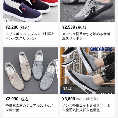
¥
2,280
¥
2,530
(税込)
(税込)
スリッポン シンプルロゴ刺繍キ
メッシュ切替かかと踏めるサボ
ャンバススリッポン
風スリッポン
SALE
¥
2,990
¥
3,600
(税込)
¥
4000
(割引前)
軽量麻素材カジュアルスリッポ
メンズ軽量ニット素材スリッポ
ン紳士靴
ン靴通気性抜群灰色黒色