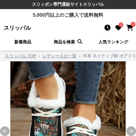
スリッポン
専門通販サイト
スリッパル
5,000
円以上のご購入で送料無料
0
0
スリッパル
新着商品
商品を検索
人気ランキング
スリッパル TOP
›
レディースの一覧
›
牛革 ネイティブ柄 ボアス
Previous slide
Ne