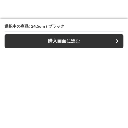
選択中の商品: 24.5cm / ブラック
選択中の商品: 24.5cm / ブラック
購入画面に進む
購入画面に進む
スリッパル
について