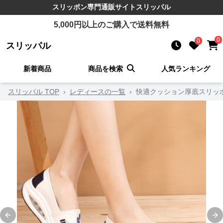
スリッポン
専門通販サイト
スリッパル
5,000
円以上のご購入で送料無料
0
0
スリッパル
新着商品
商品を検索
人気ランキング
スリッパル TOP
›
レディースの一覧
›
快適クッション厚底スリッ
Previous slide
Ne