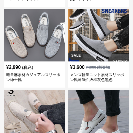
SALE
¥
2,990
¥
3,600
(税込)
¥
4000
(割引前)
軽量麻素材カジュアルスリッポ
メンズ軽量ニット素材スリッポ
ン紳士靴
ン靴通気性抜群灰色黒色