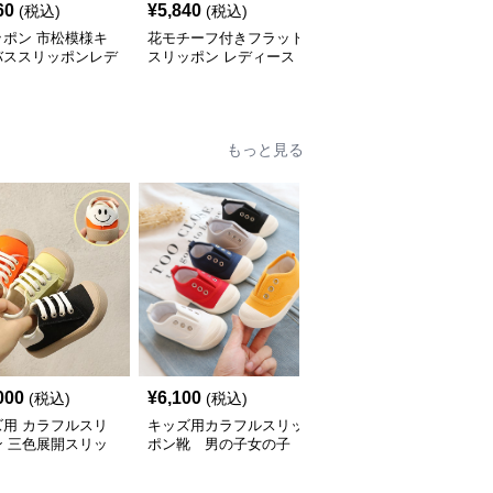
60
¥
5,840
¥
3,800
(税込)
(税込)
(税込)
ッポン 市松模様キ
花モチーフ付きフラット
スリッポン レディース
バススリッポンレデ
スリッポン レディース
ラウンドトゥ フラット
ス靴
パンプス ぺたんこ 歩き
やすい 上品
もっと見る
000
¥
6,100
¥
3,200
(税込)
(税込)
(税込)
ズ用 カラフルスリ
キッズ用カラフルスリッ
スリッポン 子供用メッ
ン 三色展開スリッ
ポン靴 男の子女の子
シュ通気スリッポン