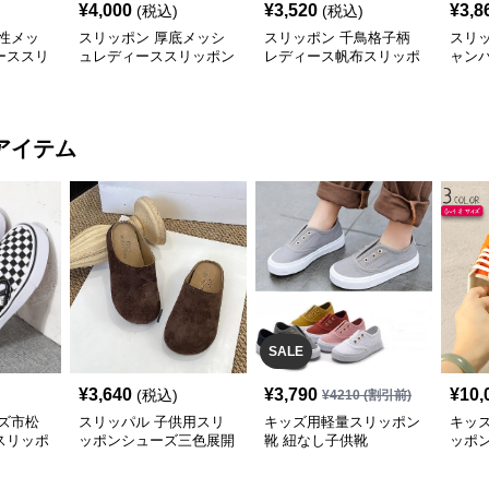
¥
4,000
¥
3,520
¥
3,8
(税込)
(税込)
性メッ
スリッポン 厚底メッシ
スリッポン 千鳥格子柄
スリ
ーススリ
ュレディーススリッポン
レディース帆布スリッポ
ャン
軽量シューズ
ン
ィー
アイテム
SALE
¥
3,640
¥
3,790
¥
10,
(税込)
¥
4210
(割引前)
ズ市松
スリッパル 子供用スリ
キッズ用軽量スリッポン
キッ
スリッポ
ッポンシューズ三色展開
靴 紐なし子供靴
ッポ
サイズ豊富
ポン