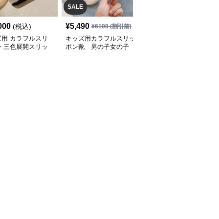
SALE
SALE
000
¥
5,490
¥
2,880
(税込)
¥
6100
(割引前)
¥
3200
(割引前)
ズ用 カラフルスリ
キッズ用カラフルスリッ
スリッポン 子供用メッ
ン 三色展開スリッ
ポン靴 男の子女の子
シュ通気スリッポン