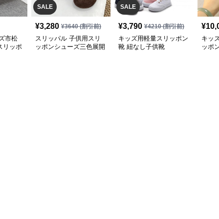
SALE
SALE
¥
3,280
¥
3,790
¥
10,
¥
3640
(割引前)
¥
4210
(割引前)
ズ市松
スリッパル 子供用スリ
キッズ用軽量スリッポン
キッ
スリッポ
ッポンシューズ三色展開
靴 紐なし子供靴
ッポ
サイズ豊富
ポン