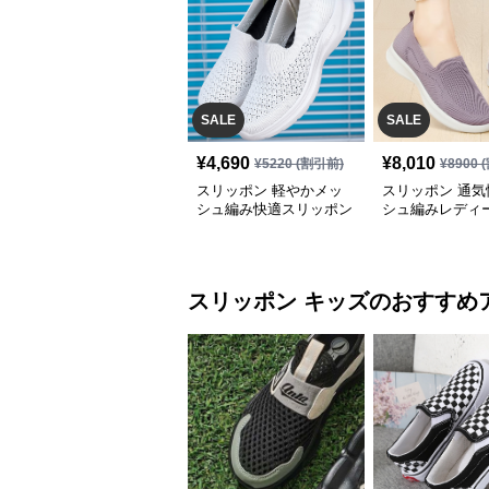
SALE
SALE
¥
4,690
¥
8,010
¥
5220
(割引前)
¥
8900
(
スリッポン 軽やかメッ
スリッポン 通気
シュ編み快適スリッポン
シュ編みレディ
ッポン
スリッポン
キッズ
のおすすめ