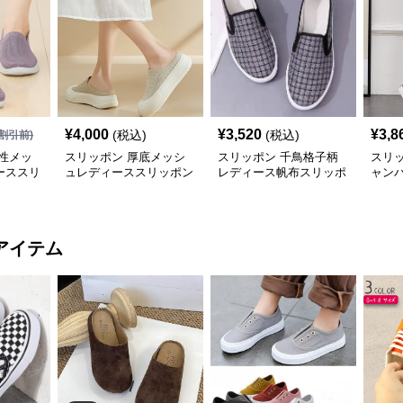
¥
4,000
¥
3,520
¥
3,8
(税込)
(税込)
割引前)
性メッ
スリッポン 厚底メッシ
スリッポン 千鳥格子柄
スリ
ーススリ
ュレディーススリッポン
レディース帆布スリッポ
ャン
軽量シューズ
ン
ィー
アイテム