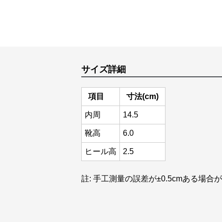
サイズ詳細
項目
寸法(cm)
内周
14.5
靴高
6.0
ヒール高
2.5
註: 手工測量の誤差が±0.5cmある場合