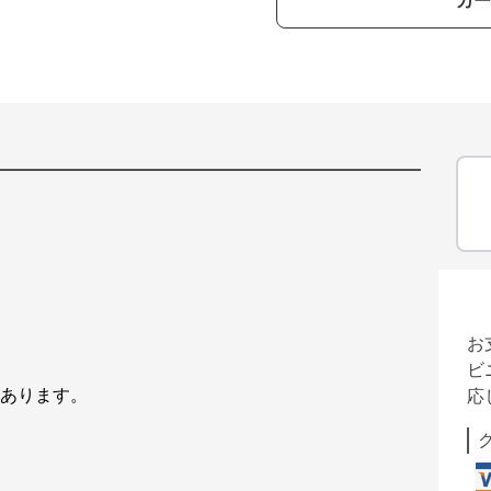
カー
お
ビ
があります。
応