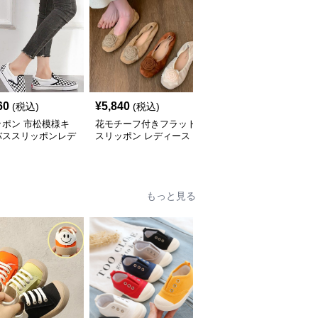
60
¥
5,840
¥
3,800
(税込)
(税込)
(税込)
ッポン 市松模様キ
花モチーフ付きフラット
スリッポン レディース
バススリッポンレデ
スリッポン レディース
ラウンドトゥ フラット
ス靴
パンプス ぺたんこ 歩き
やすい 上品
もっと見る