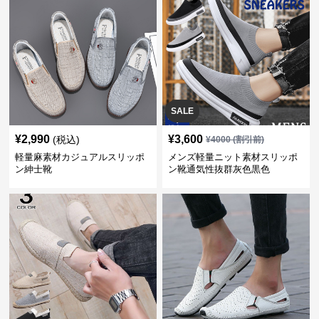
SALE
¥
2,990
¥
3,600
(税込)
¥
4000
(割引前)
軽量麻素材カジュアルスリッポ
メンズ軽量ニット素材スリッポ
ン紳士靴
ン靴通気性抜群灰色黒色