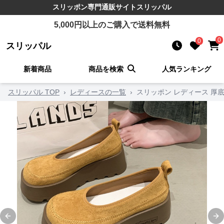
スリッポン
専門通販サイト
スリッパル
5,000
円以上のご購入で送料無料
0
0
スリッパル
新着商品
商品を検索
人気ランキング
スリッパル TOP
›
レディースの一覧
›
スリッポン レディース 厚
Previous slide
Ne