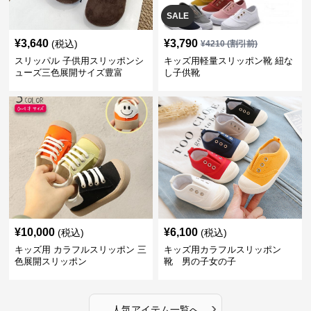
SALE
¥
3,640
¥
3,790
(税込)
¥
4210
(割引前)
スリッパル 子供用スリッポンシ
キッズ用軽量スリッポン靴 紐な
ューズ三色展開サイズ豊富
し子供靴
¥
10,000
¥
6,100
(税込)
(税込)
キッズ用 カラフルスリッポン 三
キッズ用カラフルスリッポン
色展開スリッポン
靴 男の子女の子
›
人気アイテム一覧へ