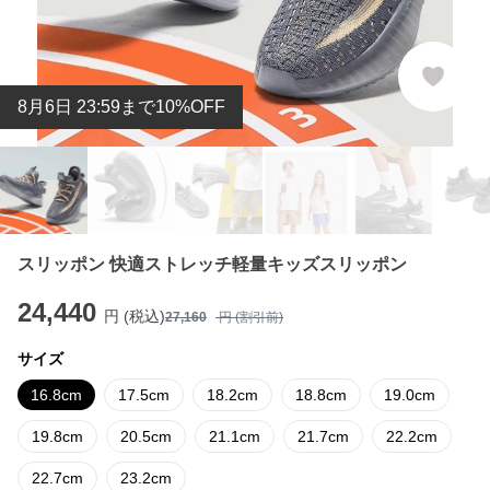
8
月
6
日 23:59まで10%OFF
スリッポン 快適ストレッチ軽量キッズスリッポン
24,440
円 (税込)
27,160
円 (割引前)
サイズ
16.8cm
17.5cm
18.2cm
18.8cm
19.0cm
19.8cm
20.5cm
21.1cm
21.7cm
22.2cm
22.7cm
23.2cm