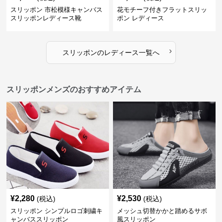
スリッポン 市松模様キャンバス
花モチーフ付きフラットスリッ
スリッポンレディース靴
ポン レディース
›
スリッポン
の
レディース
一覧へ
スリッポンメンズのおすすめアイテム
¥
2,280
¥
2,530
(税込)
(税込)
スリッポン シンプルロゴ刺繍キ
メッシュ切替かかと踏めるサボ
ャンバススリッポン
風スリッポン