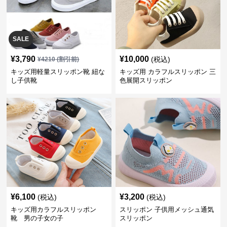
SALE
¥
3,790
¥
10,000
(税込)
¥
4210
(割引前)
キッズ用軽量スリッポン靴 紐な
キッズ用 カラフルスリッポン 三
し子供靴
色展開スリッポン
¥
6,100
¥
3,200
(税込)
(税込)
キッズ用カラフルスリッポン
スリッポン 子供用メッシュ通気
靴 男の子女の子
スリッポン