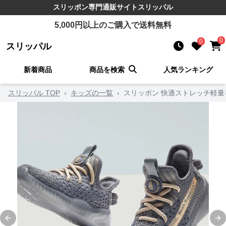
スリッポン
専門通販サイト
スリッパル
5,000
円以上のご購入で送料無料
0
0
スリッパル
新着商品
商品を検索
人気ランキング
スリッパル TOP
›
キッズの一覧
›
スリッポン 快適ストレッチ軽
Previous slide
Ne