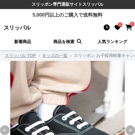
スリッポン
専門通販サイト
スリッパル
5,000
円以上のご購入で送料無料
0
0
スリッパル
新着商品
商品を検索
人気ランキング
スリッパル TOP
›
キッズの一覧
›
スリッポン お子様用軽量キャ
Previous slide
Ne