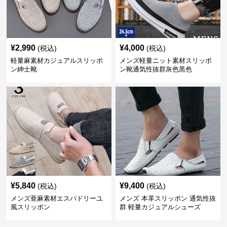
¥
2,990
¥
4,000
(税込)
(税込)
軽量麻素材カジュアルスリッポ
メンズ軽量ニット素材スリッポ
ン紳士靴
ン靴通気性抜群灰色黒色
¥
5,840
¥
9,400
(税込)
(税込)
メンズ亜麻素材エスパドリーユ
メンズ 本革スリッポン 通気性抜
風スリッポン
群 軽量カジュアルシューズ