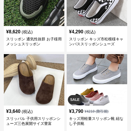
¥
8,620
¥
4,290
(税込)
(税込)
スリッポン 通気性抜群 お子様用
スリッポン キッズ市松模様キャ
メッシュスリッポン
ンバススリッポンシューズ
SALE
¥
3,640
¥
3,790
(税込)
¥
4210
(割引前)
スリッパル 子供用スリッポンシ
キッズ用軽量スリッポン靴 紐な
ューズ三色展開サイズ豊富
し子供靴