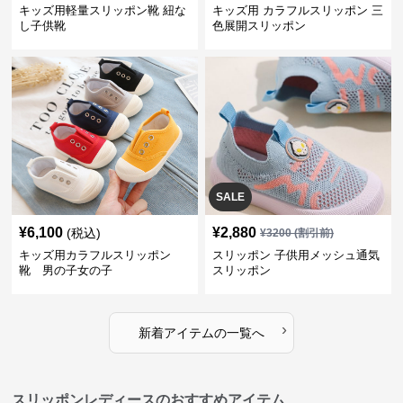
キッズ用軽量スリッポン靴 紐な
キッズ用 カラフルスリッポン 三
し子供靴
色展開スリッポン
SALE
¥
6,100
¥
2,880
(税込)
¥
3200
(割引前)
キッズ用カラフルスリッポン
スリッポン 子供用メッシュ通気
靴 男の子女の子
スリッポン
›
新着アイテムの一覧へ
スリッポンレディースのおすすめアイテム