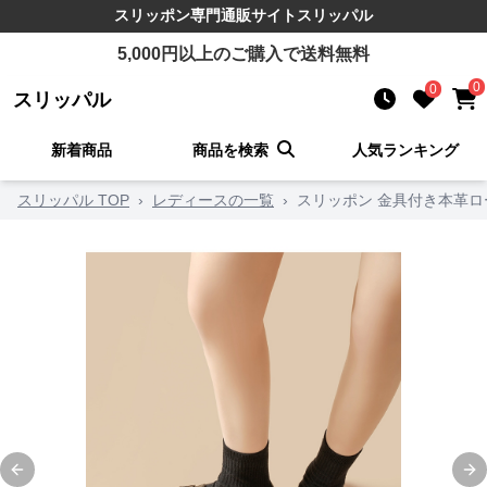
スリッポン
専門通販サイト
スリッパル
5,000
円以上のご購入で送料無料
0
0
スリッパル
新着商品
商品を検索
人気ランキング
スリッパル TOP
›
レディースの一覧
›
スリッポン 金具付き本革
Previous slide
Ne