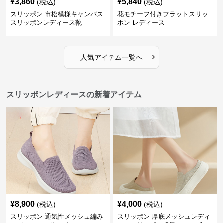
¥
3,860
¥
5,840
(税込)
(税込)
スリッポン 市松模様キャンバス
花モチーフ付きフラットスリッ
スリッポンレディース靴
ポン レディース
›
人気アイテム一覧へ
スリッポンレディースの新着アイテム
¥
8,900
¥
4,000
(税込)
(税込)
スリッポン 通気性メッシュ編み
スリッポン 厚底メッシュレディ