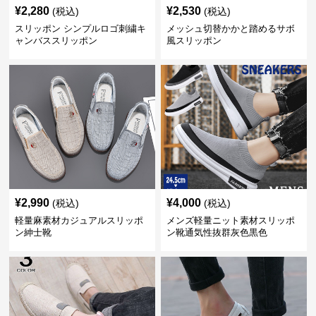
¥
2,280
¥
2,530
(税込)
(税込)
スリッポン シンプルロゴ刺繍キ
メッシュ切替かかと踏めるサボ
ャンバススリッポン
風スリッポン
¥
2,990
¥
4,000
(税込)
(税込)
軽量麻素材カジュアルスリッポ
メンズ軽量ニット素材スリッポ
ン紳士靴
ン靴通気性抜群灰色黒色