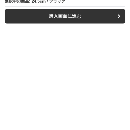
選択中の商品: 24.5cm / ブラック
選択中の商品: 24.5cm / ブラック
購入画面に進む
購入画面に進む
スリッパル
について
利用規約
プライバシー