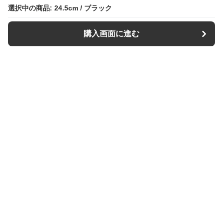
選択中の商品: 24.5cm / ブラック
選択中の商品: 24.5cm / ブラック
購入画面に進む
購入画面に進む
スリッパル
について
利用規約
プライバシー