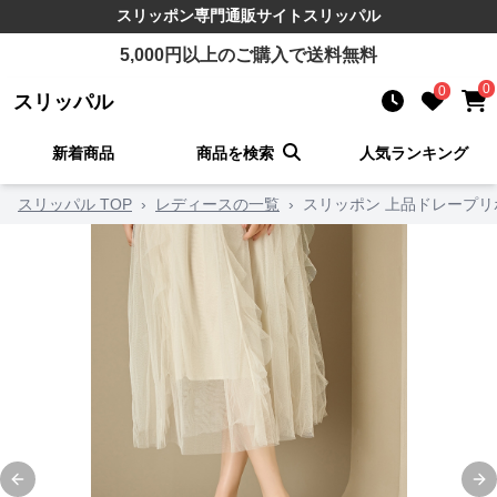
スリッポン
専門通販サイト
スリッパル
5,000
円以上のご購入で送料無料
0
0
スリッパル
新着商品
商品を検索
人気ランキング
スリッパル TOP
›
レディースの一覧
›
スリッポン 上品ドレープ
Previous slide
Ne