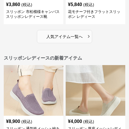
¥
3,860
¥
5,840
(税込)
(税込)
スリッポン 市松模様キャンバス
花モチーフ付きフラットスリッ
スリッポンレディース靴
ポン レディース
›
人気アイテム一覧へ
スリッポンレディースの新着アイテム
¥
8,900
¥
4,000
(税込)
(税込)
スリッポン 通気性メッシュ編み
スリッポン 厚底メッシュレディ