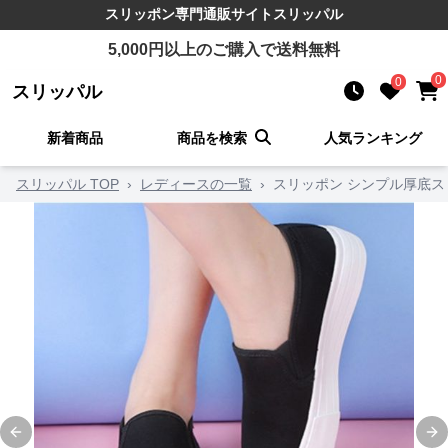
スリッポン
専門通販サイト
スリッパル
5,000
円以上のご購入で送料無料
0
0
スリッパル
新着商品
商品を検索
人気ランキング
スリッパル TOP
›
レディースの一覧
›
スリッポン シンプル厚底ス
Previous slide
Ne