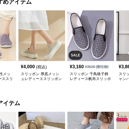
すめアイテム
SALE
¥
4,000
¥
3,160
¥
3,8
(税込)
¥
3520
(割引前)
性メッ
スリッポン 厚底メッシ
スリッポン 千鳥格子柄
スリ
ーススリ
ュレディーススリッポン
レディース帆布スリッポ
ャン
軽量シューズ
ン
ィー
アイテム