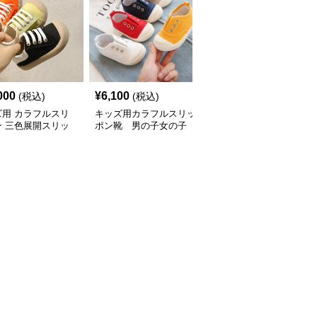
SALE
000
¥
6,100
¥
2,880
(税込)
(税込)
¥
3200
(割引前)
ズ用 カラフルスリ
キッズ用カラフルスリッ
スリッポン 子供用メッ
ン 三色展開スリッ
ポン靴 男の子女の子
シュ通気スリッポン