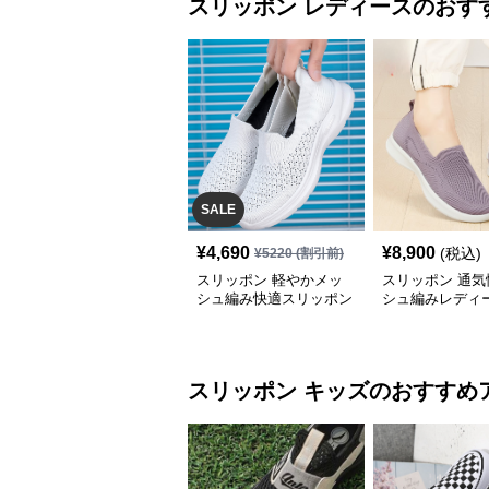
スリッポン
レディース
のおす
SALE
¥
4,690
¥
8,900
(税込)
¥
5220
(割引前)
スリッポン 軽やかメッ
スリッポン 通気
シュ編み快適スリッポン
シュ編みレディ
ッポン
スリッポン
キッズ
のおすすめ