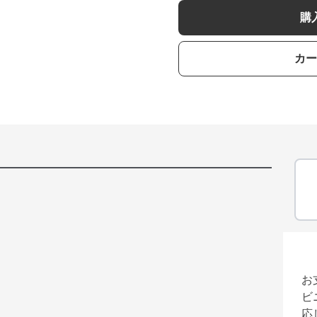
購
カー
お
ビ
応