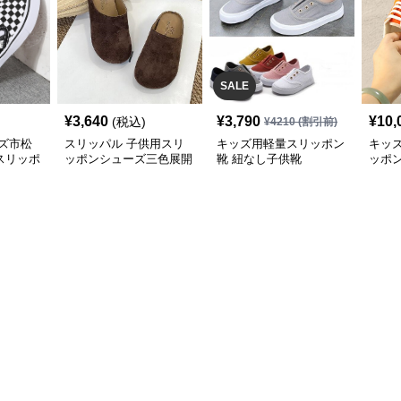
SALE
¥
3,640
¥
3,790
¥
10,
(税込)
¥
4210
(割引前)
ズ市松
スリッパル 子供用スリ
キッズ用軽量スリッポン
キッ
スリッポ
ッポンシューズ三色展開
靴 紐なし子供靴
ッポ
サイズ豊富
ポン