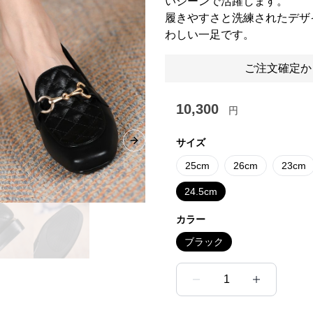
いシーンで活躍します。
履きやすさと洗練されたデザ
わしい一足です。
ご注文確定か
10,300
円
サイズ
Next slide
25cm
26cm
23cm
24.5cm
カラー
ブラック
1