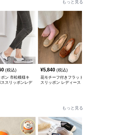
もっと見る
60
¥
5,840
¥
3,800
(税込)
(税込)
(税込)
ッポン 市松模様キ
花モチーフ付きフラット
スリッポン レディース
バススリッポンレデ
スリッポン レディース
ラウンドトゥ フラット
ス靴
パンプス ぺたんこ 歩き
やすい 上品
もっと見る