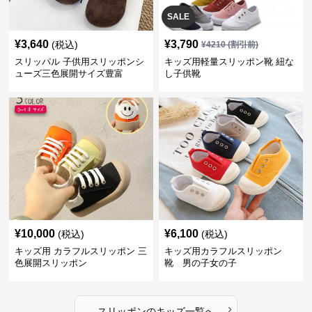
SALE
¥
3,640
¥
3,790
(税込)
¥
4210
(割引前)
スリッパル 子供用スリッポンシ
キッズ用軽量スリッポン靴 紐な
ューズ三色展開サイズ豊富
し子供靴
¥
10,000
¥
6,100
(税込)
(税込)
キッズ用 カラフルスリッポン 三
キッズ用カラフルスリッポン
色展開スリッポン
靴 男の子女の子
›
スリッポン
の
キッズ
一覧へ