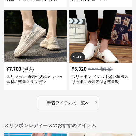
SALE
¥
7,700
¥
5,320
(税込)
¥
5920
(割引前)
スリッポン 通気性抜群メッシュ
スリッポン メンズ手縫い革風ス
素材の軽量スリッポン
リッポン通気穴付き軽量靴
›
新着アイテムの一覧へ
スリッポンレディースのおすすめアイテム