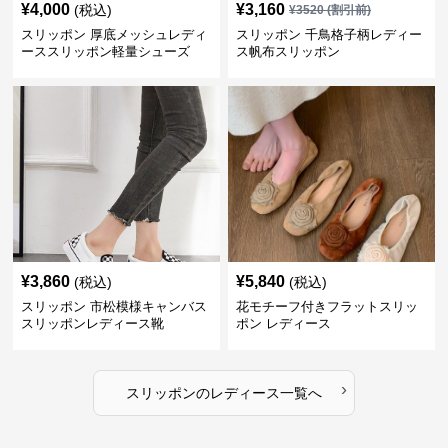
¥
4,000
¥
3,160
(税込)
¥
3520
(割引前)
スリッポン 厚底メッシュレディ
スリッポン 千鳥格子柄レディー
ーススリッポン軽量シューズ
ス帆布スリッポン
¥
3,860
¥
5,840
(税込)
(税込)
スリッポン 市松模様キャンバス
花モチーフ付きフラットスリッ
スリッポンレディース靴
ポン レディース
›
スリッポン
の
レディース
一覧へ