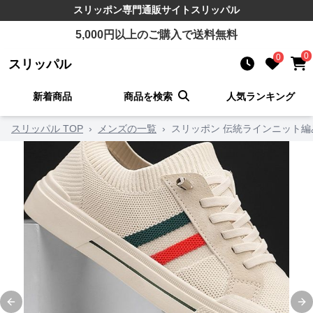
スリッポン
専門通販サイト
スリッパル
5,000
円以上のご購入で送料無料
0
0
スリッパル
新着商品
商品を検索
人気ランキング
スリッパル TOP
›
メンズの一覧
›
スリッポン 伝統ラインニット
Previous slide
Ne