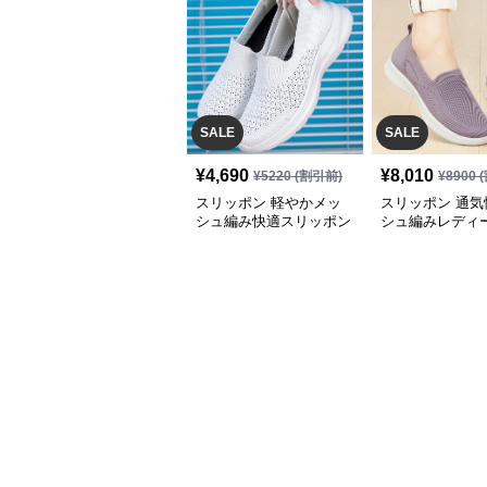
SALE
SALE
¥
4,690
¥
8,010
¥
5220
(割引前)
¥
8900
(
スリッポン 軽やかメッ
スリッポン 通気
シュ編み快適スリッポン
シュ編みレディ
ッポン