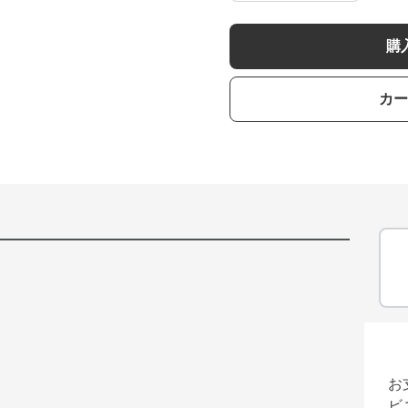
購
カー
お
ビ