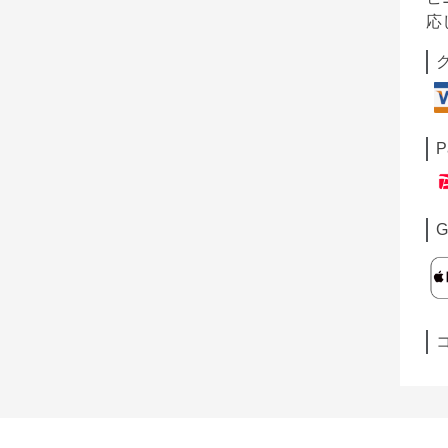
応
P
G