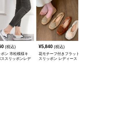
60
¥
5,840
¥
3,800
(税込)
(税込)
(税込)
ッポン 市松模様キ
花モチーフ付きフラット
スリッポン レディース
バススリッポンレデ
スリッポン レディース
ラウンドトゥ フラット
ス靴
パンプス ぺたんこ 歩き
やすい 上品