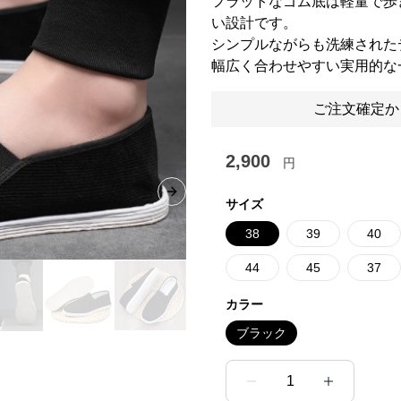
フラットなゴム底は軽量で歩
い設計です。
シンプルながらも洗練された
幅広く合わせやすい実用的な
ご注文確定か
2,900
円
Next slide
サイズ
38
39
40
44
45
37
カラー
ブラック
1