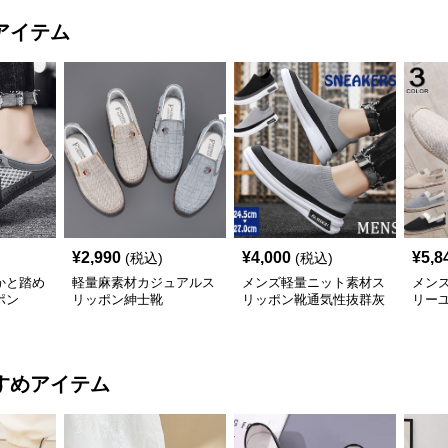
アイテム
¥
2,990
¥
4,000
¥
5,8
(税込)
(税込)
かと踏め
軽量麻素材カジュアルス
メンズ軽量ニット素材ス
メン
ポン
リッポン紳士靴
リッポン靴通気性抜群灰
リー
色黒色
すめアイテム