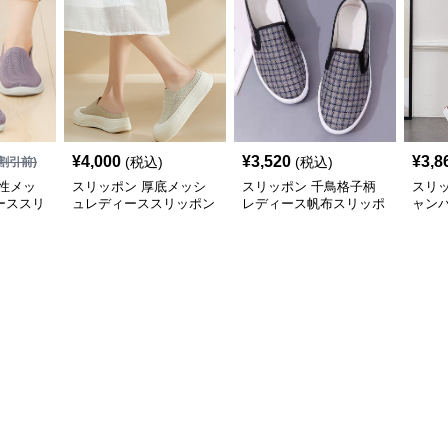
¥
4,000
¥
3,520
¥
3,8
(税込)
(税込)
割引前)
性メッ
スリッポン 厚底メッシ
スリッポン 千鳥格子柄
スリ
ーススリ
ュレディーススリッポン
レディース帆布スリッポ
ャン
軽量シューズ
ン
ィー