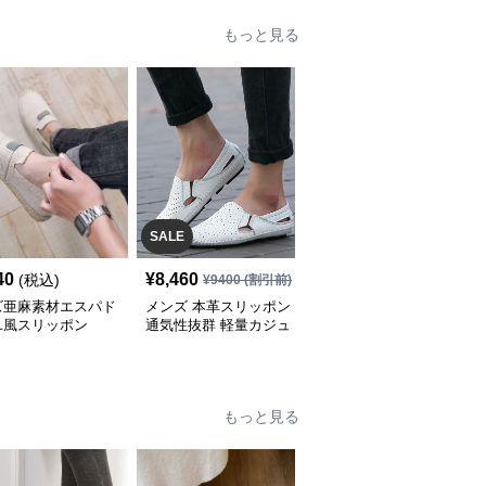
もっと見る
SALE
40
¥
8,460
¥
10,420
(税込)
(税込)
¥
9400
(割引前)
ズ亜麻素材エスパド
メンズ 本革スリッポン
メンズ通気性デッキシュ
ユ風スリッポン
通気性抜群 軽量カジュ
ーズ スリッポン春夏軽
アルシューズ
量靴
もっと見る